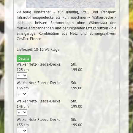
vielseitig einsetzbar – für Training, Stall und Transport:
Infrarot-Therapiedecke als Führmaschinen-/ Walkerdecke -
auch an heissen Sommertagen ohne Wärmestau den
muskelentspannenden und beruhigenden Effekt nutzen - die
einzigartige Kombination aus Netz und atmungsaktivem
CeraTex-Fleece.
Lieferzeit: 10-12 Werktage
Details
Walker Netz-Fleece-Decke
Stk.
125 cm
199.00
Walker Netz-Fleece-Decke
Stk.
135 cm
199.00
Walker Netz-Fleece-Decke
Stk.
145 cm
199.00
Walker Netz-Fleece-Decke
Stk.
155 cm
199.00