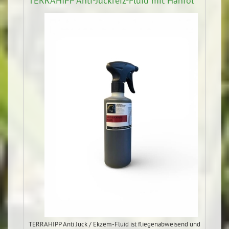
TERRAHIPP Anti-Juckreiz-Fluid mit Hanföl
TERRAHIPP Anti Juck / Ekzem-Fluid ist fliegenabweisend und