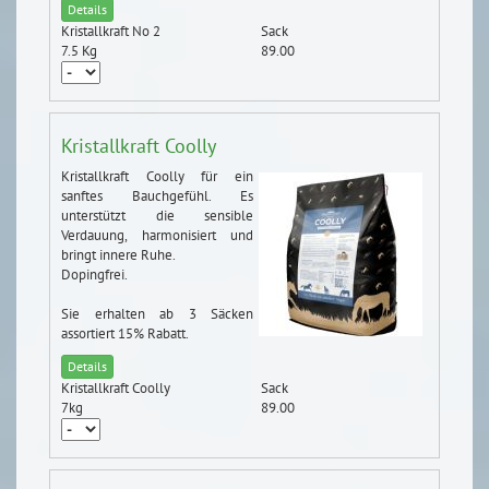
Details
Kristallkraft No 2
Sack
7.5 Kg
89.00
Kristallkraft Coolly
Kristallkraft Coolly für ein
sanftes Bauchgefühl. Es
unterstützt die sensible
Verdauung, harmonisiert und
bringt innere Ruhe.
Dopingfrei.
Sie erhalten ab 3 Säcken
assortiert 15% Rabatt.
Details
Kristallkraft Coolly
Sack
7kg
89.00