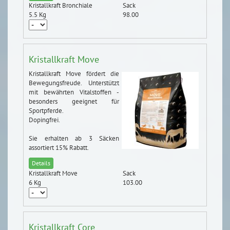
Kristallkraft Bronchiale
Sack
5.5 Kg
98.00
Kristallkraft Move
Kristallkraft Move fördert die
Bewegungsfreude. Unterstützt
mit bewährten Vitalstoffen -
besonders geeignet für
Sportpferde.
Dopingfrei.
Sie erhalten ab 3 Säcken
assortiert 15% Rabatt.
Details
Kristallkraft Move
Sack
6 Kg
103.00
Kristallkraft Core