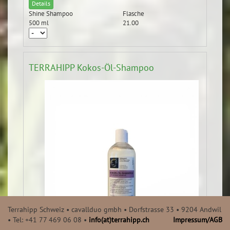
Details
Shine Shampoo
Flasche
500 ml
21.00
TERRAHIPP Kokos-Öl-Shampoo
Terrahipp Schweiz • cavallduo gmbh • Dorfstrasse 33 • 9204 Andwil
• Tel: +41 77 469 06 08 •
info(at)terrahipp.ch
Impressum/AGB