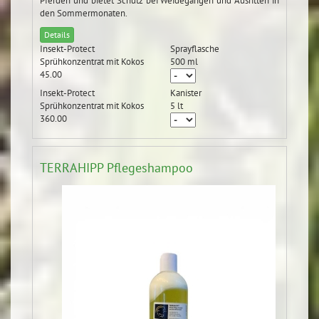
Pferden und bietet Schutz bei Weidegängen und Ausritten in
den Sommermonaten.
Details
Insekt-Protect
Sprayflasche
Sprühkonzentrat mit Kokos
500 ml
45.00
Insekt-Protect
Kanister
Sprühkonzentrat mit Kokos
5 lt
360.00
TERRAHIPP Pflegeshampoo