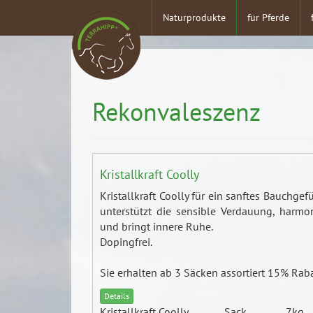
Naturprodukte
für Pferde
Rekonvaleszenz
Kristallkraft Coolly
Kristallkraft Coolly für ein sanftes Bauchgefü
unterstützt die sensible Verdauung, harmon
und bringt innere Ruhe.
Dopingfrei.
Sie erhalten ab 3 Säcken assortiert 15% Raba
Details
Kristallkraft Coolly
Sack
7kg