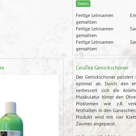
Details
Fertige Leinsamen
Ei
gemahlen
Fertige Leinsamen
Sa
gemahlen
Fertige Leinsamen
Sa
gemahlen
am
CeraTex Genickschoner
Der Genickschoner polstert
optimal ab. Durch den en
verbessert sich die Anle
Muskulatur hinter den Ohre
Problemen wie z.B. ver
festhalten in den Ganaschen
Produkt wird mit vier Klet
Zaumes angepasst.