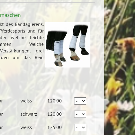
gamaschen
kt des Bandagierens.
Pferdesports und für
der welche leichte
kommen. Weiche
rstärkungen, drei
werden um das Bein
ar
weiss
120.00
ar
schwarz
120.00
ar
weiss
125.00