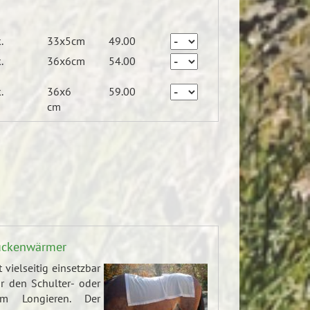
.
33x5cm
49.00
.
36x6cm
54.00
.
36x6
59.00
cm
Rückenwärmer
 vielseitig einsetzbar
r den Schulter- oder
um Longieren. Der