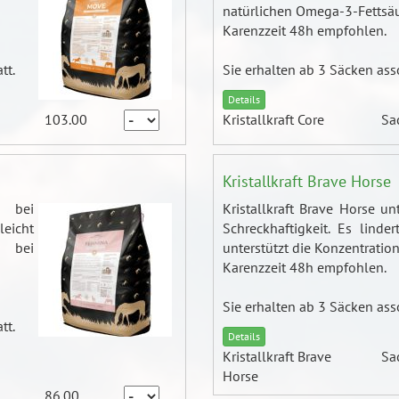
natürlichen Omega-3-Fettsäu
Karenzzeit 48h empfohlen.
tt.
Sie erhalten ab 3 Säcken ass
Details
103.00
Kristallkraft Core
Sa
Kristallkraft Brave Horse
t bei
Kristallkraft Brave Horse un
cht
Schreckhaftigkeit. Es linde
 bei
unterstützt die Konzentration
Karenzzeit 48h empfohlen.
Sie erhalten ab 3 Säcken ass
tt.
Details
Kristallkraft Brave
Sa
Horse
86.00