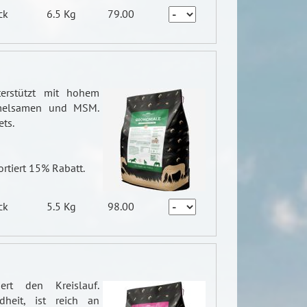
ck
6.5 Kg
79.00
nterstützt mit hohem
mmelsamen und MSM.
ets.
ortiert 15% Rabatt.
ck
5.5 Kg
98.00
siert den Kreislauf.
dheit, ist reich an