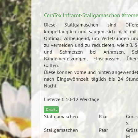
CeraTex Infrarot-Stallgamaschen Xtrem
Diese Stallgamaschen sind Offen
koppeltauglich und saugen sich nicht mit 
Optimal vorbeugend, um Verletzungen und
zu vermeiden und zu reduzieren, wie z.B. 
und Schmerzen bei Arthrosen, Se
Bänderverletzungen, Einschüssen, Übe
Gallen.
Diese können vorne und hinten angewende
nach Eingewöhnzeit täglich bis 24 Stun
Nacht.
Lieferzeit: 10-12 Werktage
Details
Stallgamaschen
Paar
Gröss
S
Stallgamaschen
Paar
Gröss
M