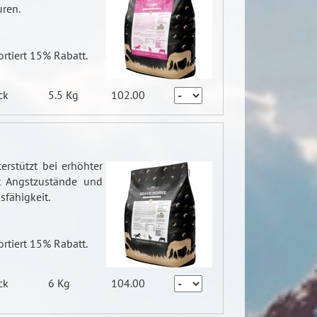
ren.
ortiert 15% Rabatt.
ck
5.5 Kg
102.00
terstützt bei erhöhter
rt Angstzustände und
sfähigkeit.
ortiert 15% Rabatt.
ck
6 Kg
104.00