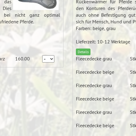
, das
Rückenwärmer für Pferde 
 Dies
den Konturen des Pferderü
ch bei nicht ganz optimal
auch ohne Befestigung gut 
friedene Pferde.
sich für Mensch, Hund und Pf
Farben: beige, grau
Lieferzeit: 10-12 Werktage
Details
arz
160.00
Fleecedecke grau
Stk
Fleecedecke beige
Stk
Fleecedecke grau
Stk
Fleecedecke beige
Stk
Fleecedecke grau
Stk
Fleecedecke beige
Stk