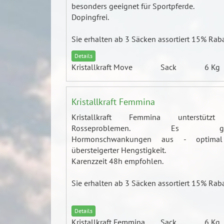
besonders geeignet für Sportpferde.
Dopingfrei.
Sie erhalten ab 3 Säcken assortiert 15% Raba
Details
Kristallkraft Move
Sack
6 Kg
Kristallkraft Femmina
Kristallkraft Femmina unterstütz
Rosseproblemen. Es glei
Hormonschwankungen aus - optimal
übersteigerter Hengstigkeit.
Karenzzeit 48h empfohlen.
Sie erhalten ab 3 Säcken assortiert 15% Raba
Details
Kristallkraft Femmina
Sack
6 Kg