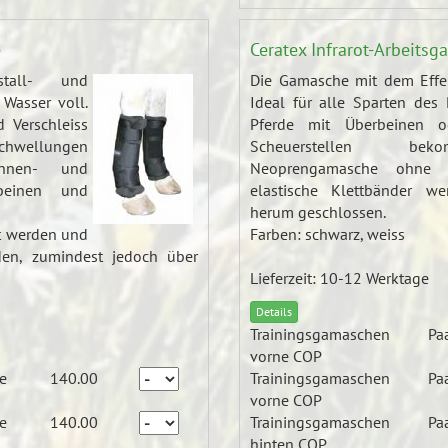
e
Ceratex Infrarot-Arbeits
stall- und
Die Gamasche mit dem Effe
Wasser voll.
Ideal für alle Sparten des 
 Verschleiss
Pferde mit Überbeinen o
Schwellungen
Scheuerstellen be
hnen- und
Neoprengamasche ohne Ve
rbeinen und
elastische Klettbänder 
herum geschlossen.
t werden und
Farben: schwarz, weiss
den, zumindest jedoch über
Lieferzeit: 10-12 Werktage
Details
Trainingsgamaschen
Pa
vorne COP
e
140.00
Trainingsgamaschen
Pa
vorne COP
e
140.00
Trainingsgamaschen
Pa
hinten COP