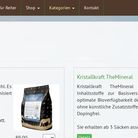
für Reiter
Shop
Kategorien
Kontakt
Kristallkraft TheMineral
hl. Es
Kristallkraft TheMinera
isiert
Inhaltsstoffe zur Basisver
optimale Bioverfügbarkeit d
ohne künstliche Zusatzstoffe
Dopingfrei.
tt.
Sie erhalten ab 3 Säcken ass
89.00
Details