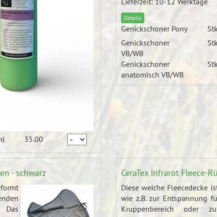
Lieferzeit: 10-12 Werktage
Details
Genickschoner Pony
Stk
Genickschoner
Stk
VB/WB
Genickschoner
Stk
anatomisch VB/WB
ml
35.00
hen - schwarz
CeraTex Infrarot Fleece-
eformt
Diese weiche Fleecedecke ist
enden
wie z.B. zur Entspannung fü
. Das
Kruppenbereich oder z