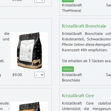
Kristallkraft
Sa
TheMineral
Kristallkraft Bronchiale
t die
Kristallkraft Bronchiale u
he und
Kräuteranteil, Schwarzkü
Pferde lieben diese Atempell
Karenzzeit 48h empfohlen.
tt.
Sie erhalten ab 3 Säcken ass
Details
g
89.00
Kristallkraft
Sa
Bronchiale
Kristallkraft Core
reude.
Kristallkraft Core stabili
fen -
Unterstützt die Herzgesun