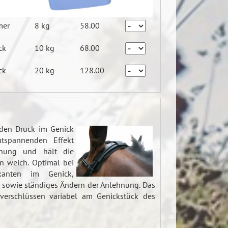
mer
8 kg
58.00
ck
10 kg
68.00
ck
20 kg
128.00
 den Druck im Genick
tspannenden Effekt
hnung und hält die
n weich. Optimal bei
kanten im Genick,
 sowie ständiges Ändern der Anlehnung. Das
tverschlüssen variabel am Genickstück des